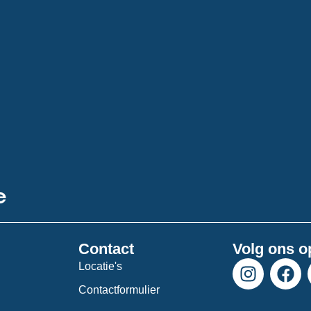
e
Contact
Volg ons o
I
F
Locatie's
n
a
Contactformulier
s
c