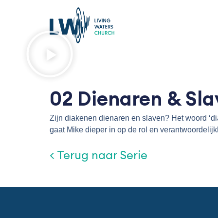
Ga
naar
de
inhoud
02 Dienaren & Sl
Zijn diakenen dienaren en slaven? Het woord ‘dia
gaat Mike dieper in op de rol en verantwoordeli
< Terug naar Serie