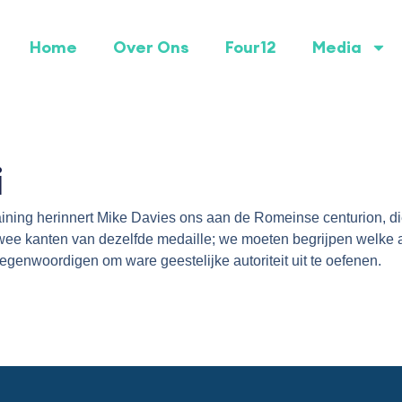
Home
Over Ons
Four12
Media
i
aining herinnert Mike Davies ons aan de Romeinse centurion, di
n twee kanten van dezelfde medaille; we moeten begrijpen welke
genwoordigen om ware geestelijke autoriteit uit te oefenen.