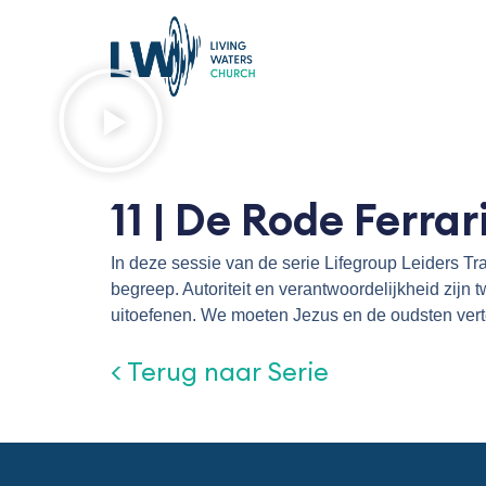
Ga
naar
de
inhoud
11 | De Rode Ferrar
In deze sessie van de serie Lifegroup Leiders Tr
begreep. Autoriteit en verantwoordelijkheid zij
uitoefenen. We moeten Jezus en de oudsten verte
< Terug naar Serie