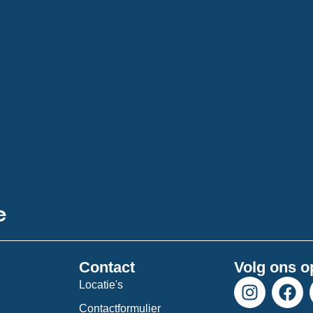
e
Contact
Volg ons o
I
F
Locatie's
n
a
Contactformulier