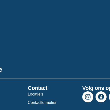
e
Contact
Volg ons o
I
F
Locatie's
n
a
Contactformulier
s
c