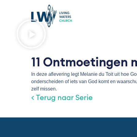
Ga
naar
de
inhoud
11 Ontmoetingen 
In deze aflevering legt Melanie du Toit uit hoe G
onderscheiden of iets van God komt en waarschu
zelf missen.
< Terug naar Serie