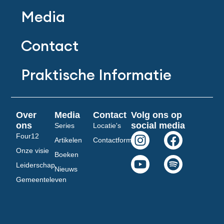
Media
Contact
Praktische Informatie
Over
Media
Contact
Volg ons op
ons
social media
Series
Locatie's
I
Y
F
S
Four12
Artikelen
Contactformulier
n
o
a
p
Onze visie
Boeken
s
u
c
o
Leiderschap
Nieuws
t
t
e
t
Gemeenteleven
a
u
b
i
g
b
o
f
r
e
o
y
a
k