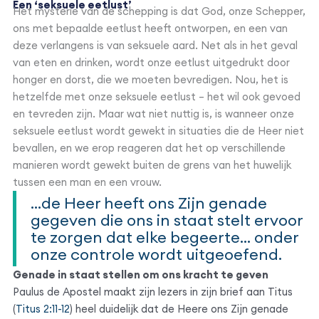
Een ‘seksuele eetlust’
Het mysterie van de schepping is dat God, onze Schepper,
ons met bepaalde eetlust heeft ontworpen, en een van
deze verlangens is van seksuele aard. Net als in het geval
van eten en drinken, wordt onze eetlust uitgedrukt door
honger en dorst, die we moeten bevredigen. Nou, het is
hetzelfde met onze seksuele eetlust – het wil ook gevoed
en tevreden zijn. Maar wat niet nuttig is, is wanneer onze
seksuele eetlust wordt gewekt in situaties die de Heer niet
bevallen, en we erop reageren dat het op verschillende
manieren wordt gewekt buiten de grens van het huwelijk
tussen een man en een vrouw.
...de Heer heeft ons Zijn genade
gegeven die ons in staat stelt ervoor
te zorgen dat elke begeerte... onder
onze controle wordt uitgeoefend.
Genade in staat stellen om ons kracht te geven
Paulus de Apostel maakt zijn lezers in zijn brief aan Titus
(
Titus 2:11-12
) heel duidelijk dat de Heere ons Zijn genade