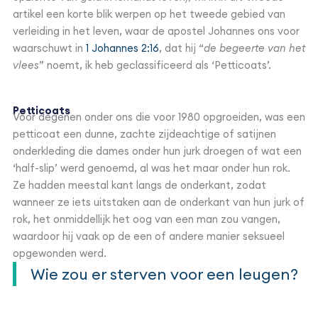
artikel een korte blik werpen op het tweede gebied van
verleiding in het leven, waar de apostel Johannes ons voor
waarschuwt in
1 Johannes 2:16
, dat hij “
de begeerte van het
vlees
” noemt, ik heb geclassificeerd als ‘Petticoats’.
Petticoats
Voor degenen onder ons die voor 1980 opgroeiden, was een
petticoat een dunne, zachte zijdeachtige of satijnen
onderkleding die dames onder hun jurk droegen of wat een
‘half-slip’ werd genoemd, al was het maar onder hun rok.
Ze hadden meestal kant langs de onderkant, zodat
wanneer ze iets uitstaken aan de onderkant van hun jurk of
rok, het onmiddellijk het oog van een man zou vangen,
waardoor hij vaak op de een of andere manier seksueel
opgewonden werd.
Wie zou er sterven voor een leugen?