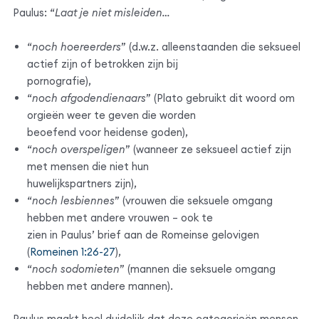
Paulus: “
Laat je niet misleiden…
“
noch hoereerders
” (d.w.z. alleenstaanden die seksueel
actief zijn of betrokken zijn bij
pornografie),
“
noch afgodendienaars
” (Plato gebruikt dit woord om
orgieën weer te geven die worden
beoefend voor heidense goden),
“
noch overspeligen
” (wanneer ze seksueel actief zijn
met mensen die niet hun
huwelijkspartners zijn),
“
noch lesbiennes
” (vrouwen die seksuele omgang
hebben met andere vrouwen – ook te
zien in Paulus’ brief aan de Romeinse gelovigen
(
Romeinen 1:26-27
),
“
noch sodomieten
” (mannen die seksuele omgang
hebben met andere mannen).
Paulus maakt heel duidelijk dat deze categorieën mensen