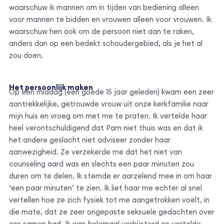
waarschuw ik mannen om in tijden van bediening alleen
voor mannen te bidden en vrouwen alleen voor vrouwen. Ik
waarschuw hen ook om de persoon niet aan te raken,
anders dan op een bedekt schoudergebied, als je het al
zou doen.
Het persoonlijk maken
Op een middag (een goede 15 jaar geleden) kwam een zeer
aantrekkelijke, getrouwde vrouw uit onze kerkfamilie naar
mijn huis en vroeg om met me te praten. Ik vertelde haar
heel verontschuldigend dat Pam niet thuis was en dat ik
het andere geslacht niet adviseer zonder haar
aanwezigheid. Ze verzekerde me dat het niet van
counseling aard was en slechts een paar minuten zou
duren om te delen. Ik stemde er aarzelend mee in om haar
‘een paar minuten’ te zien. Ik liet haar me echter al snel
vertellen hoe ze zich fysiek tot me aangetrokken voelt, in
die mate, dat ze zeer ongepaste seksuele gedachten over
ons samen had. Ik was helemaal verbijsterd en vertelde