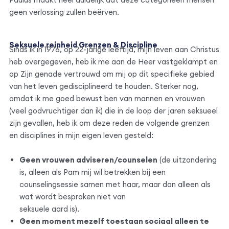
geen verlossing zullen beërven.
Seksuele reinheid Grenzen & Discipline
Sinds ik in 1976, op 22-jarige leeftijd, mijn leven aan Christus
heb overgegeven, heb ik me aan de Heer vastgeklampt en
op Zijn genade vertrouwd om mij op dit specifieke gebied
van het leven gedisciplineerd te houden. Sterker nog,
omdat ik me goed bewust ben van mannen en vrouwen
(veel godvruchtiger dan ik) die in de loop der jaren seksueel
zijn gevallen, heb ik om deze reden de volgende grenzen
en disciplines in mijn eigen leven gesteld:
Geen vrouwen adviseren/counselen
(de uitzondering
is, alleen als Pam mij wil betrekken bij een
counselingsessie samen met haar, maar dan alleen als
wat wordt besproken niet van
seksuele aard is).
Geen moment mezelf toestaan sociaal alleen te