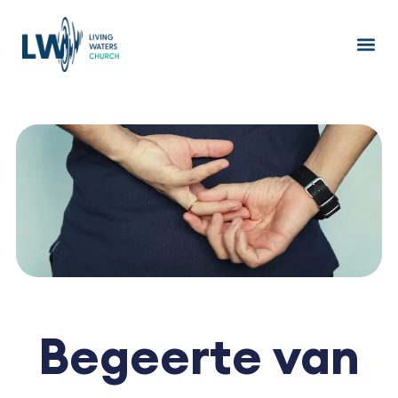
Ga
naar
de
inhoud
Begeerte van