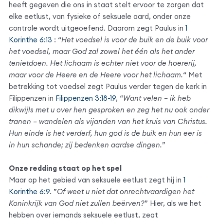
heeft gegeven die ons in staat stelt ervoor te zorgen dat
elke eetlust, van fysieke of seksuele aard, onder onze
controle wordt uitgeoefend. Daarom zegt Paulus in
1
Korinthe 6:13
: “
Het voedsel is voor de buik en de buik voor
het voedsel, maar God zal zowel het één als het ander
tenietdoen. Het lichaam is echter niet voor de hoererij,
maar voor de Heere en de Heere voor het lichaam.
“ Met
betrekking tot voedsel zegt Paulus verder tegen de kerk in
Filippenzen in
Filippenzen 3:18-19
, “
Want velen – ik heb
dikwijls met u over hen gesproken en zeg het nu ook onder
tranen – wandelen als vijanden van het kruis van Christus.
Hun einde is het verderf, hun god is de buik en hun eer is
in hun schande; zij bedenken aardse dingen.
”
Onze redding staat op het spel
Maar op het gebied van seksuele eetlust zegt hij in
1
Korinthe 6:9
. ”
Of weet u niet dat onrechtvaardigen het
Koninkrijk van God niet zullen beërven?
” Hier, als we het
hebben over iemands seksuele eetlust, zegt