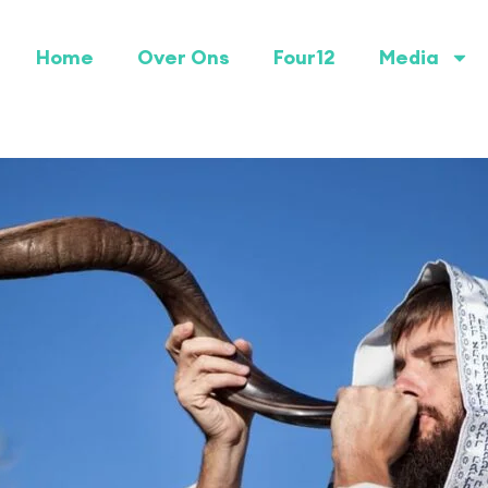
Home
Over Ons
Four12
Media