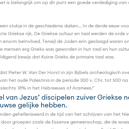
 het is belangrijk om op dit punt een goede verdediging va
 stukje in de geschiedenis duiken… In de derde eeuw voo
ote Griekse rijk. De Griekse cultuur en taal werden de orde 
norm beïnvloed. Terwijl de Joden erin geslaagd waren om a
e mensen erg Grieks was geworden in hun taal en hun cultu
igend bewijs dat Koine Grieks de primaire taal was.
 dat Pieter W. Van Der Horst in zijn Bijbels archeologisch ov
van het oude Palestina in de periode 300 v. Chr. tot 500 na C
 slechts 18% in het Hebreeuws of Aramees.”
eel van Jezus’ discipelen zuiver Grieks
euwse gelijke hebben.
den gehelleniseerd in de tijd van het schrijven van het Nie
p door groepen zoals de Essense gemeenschap, die de woes