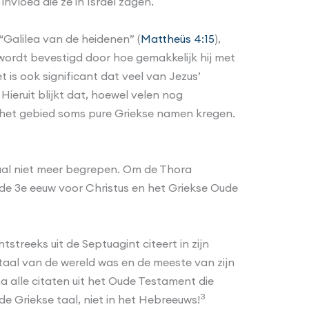
vloed die ze in Israël zagen.
Galilea van de heidenen” (
Mattheüs 4:15
),
t wordt bevestigd door hoe gemakkelijk hij met
et is ook significant dat veel van Jezus’
ieruit blijkt dat, hoewel velen nog
 het gebied soms pure Griekse namen kregen.
 taal niet meer begrepen. Om de Thora
 de 3e eeuw voor Christus en het Griekse Oude
streeks uit de Septuagint citeert in zijn
 taal van de wereld was en de meeste van zijn
na alle citaten uit het Oude Testament die
3
e Griekse taal, niet in het Hebreeuws!