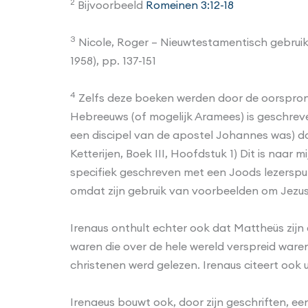
2
Bijvoorbeeld
Romeinen 3:12-18
3
Nicole, Roger – Nieuwtestamentisch gebruik
1958), pp. 137-151
4
Zelfs deze boeken werden door de oorspronke
Hebreeuws (of mogelijk Aramees) is geschreve
een discipel van de apostel Johannes was) d
Ketterijen, Boek III, Hoofdstuk 1) Dit is naa
specifiek geschreven met een Joods lezerspub
omdat zijn gebruik van voorbeelden om Jezus t
Irenaus onthult echter ook dat Mattheüs zijn e
waren die over de hele wereld verspreid ware
christenen werd gelezen. Irenaus citeert ook 
Irenaeus bouwt ook, door zijn geschriften, e