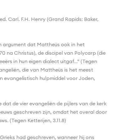
d. Carl. F.H. Henry (Grand Rapids: Baker,
en argument dat Mattheüs ook in het
 na Christus), de discipel van Polycarp (die
ërs in hun eigen dialect uitgaf…” (Tegen
vangeliën, die van Mattheüs is het meest
n evangelistisch hulpmiddel voor Joden,
 dat de vier evangeliën de pijlers van de kerk
reeuws geschreven zijn, omdat het overal door
. (Tegen Ketterijen, 3.11.8)
t Grieks had geschreven, wanneer hij ons