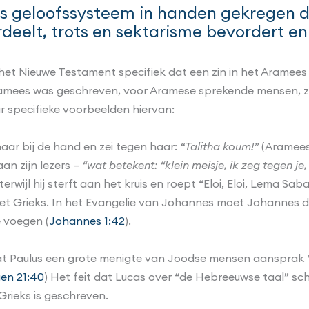
als geloofssysteem in handen gekregen d
rdeelt, trots en sektarisme bevordert e
het Nieuwe Testament specifiek dat een zin in het Aramees 
 Aramees was geschreven, voor Aramese sprekende mensen, z
r specifieke voorbeelden hiervan:
aar bij de hand en zei tegen haar:
“Talitha koum!”
(Aramees
an zijn lezers –
“wat betekent: “klein meisje, ik zeg tegen je,
erwijl hij sterft aan het kruis en roept “Eloi, Eloi, Lema 
n het Grieks. In het Evangelie van Johannes moet Johanne
e voegen (
Johannes 1:42
).
at Paulus een grote menigte van Joodse mensen aansprak 
en 21:40
) Het feit dat Lucas over “de Hebreeuwse taal” sch
Grieks is geschreven.