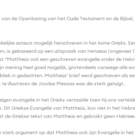
 van de Openbaring van het Oude Testament en de Bijbel, e
lijke auteurs mogelijk herschreven in het koine Grieks. E
n, is gebaseerd op een uitspraak van Irenaeus (ongeveer 170
at “Mattheüs ook een geschreven evangelie onder de Hebree
r mijn mening heel goed mogelijk, grotendeels vanwege alle e
liek in gedachten. Mattheüs’ brief werd geschreven als ee
e illustreren de Joodse Messias was die sterk getuigt.
igen evangelie in het Grieks vertaalde toen hij ons vertelde
n. Dit Griekse Evangelie van Mattheüs, kon niet in het Heb
uit de Griekse tekst van Mattheüs en gebruikt geen Hebreeuws
en sterk argument op dat Mattheüs ook zijn Evangelie in he