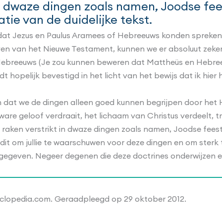
in dwaze dingen zoals namen, Joodse f
tie van de duidelijke tekst.
 dat Jezus en Paulus Aramees of Hebreeuws konden spreken
jven van het Nieuwe Testament, kunnen we er absoluut zeker
f Hebreeuws (Je zou kunnen beweren dat Mattheüs en Hebree
 hopelijk bevestigd in het licht van het bewijs dat ik hier
, en dat we de dingen alleen goed kunnen begrijpen door he
re geloof verdraait, het lichaam van Christus verdeelt, t
raken verstrikt in dwaze dingen zoals namen, Joodse fees
f dit om jullie te waarschuwen voor deze dingen en om sterk te
ft gegeven. Negeer degenen die deze doctrines onderwijzen 
cyclopedia.com. Geraadpleegd op 29 oktober 2012.