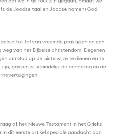
ven dat we in de fout zijn gegaan, omdat we
elfs de Joodse taal en Joodse namen) God
geleid tot tal van vreemde praktijken en een
ig weg van het Bijbelse christendom. Degenen
en om God op de juiste wijze te dienen en te
ijn, passen zij uiteindelijk de bedoeling en de
ernovertuigingen:
vraag of het Nieuwe Testament in het Grieks
 in dit eerste artikel speciale aandacht aan