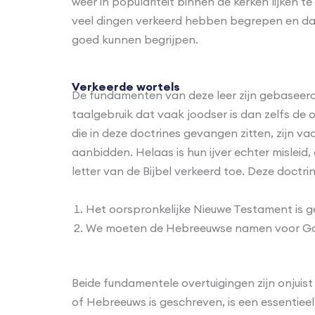
weer in populariteit binnen de kerken lijken
veel dingen verkeerd hebben begrepen en dat
goed kunnen begrijpen.
Verkeerde wortels
De fundamenten van deze leer zijn gebaseerd
taalgebruik dat vaak joodser is dan zelfs d
die in deze doctrines gevangen zitten, zijn 
aanbidden. Helaas is hun ijver echter misleid,
letter van de Bijbel verkeerd toe. Deze doct
Het oorspronkelijke Nieuwe Testament is ge
We moeten de Hebreeuwse namen voor God g
Beide fundamentele overtuigingen zijn onjuis
of Hebreeuws is geschreven, is een essentieel