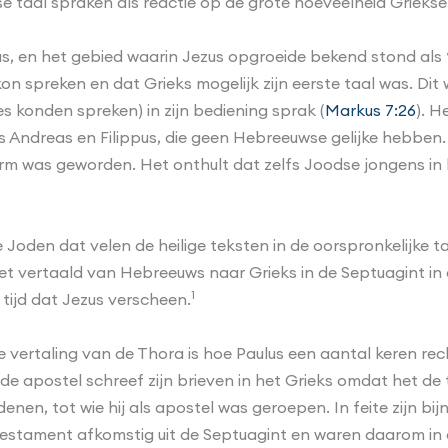
al spraken als reactie op de grote hoeveelheid Griekse in
, en het gebied waarin Jezus opgroeide bekend stond als “
kon spreken en dat Grieks mogelijk zijn eerste taal was. Di
 konden spreken) in zijn bediening sprak (
Markus 7:26
). H
 Andreas en Filippus, die geen Hebreeuwse gelijke hebben. H
rm was geworden. Het onthult dat zelfs Joodse jongens in
e Joden dat velen de heilige teksten in de oorspronkelijke
het vertaald van Hebreeuws naar Grieks in de Septuagint in
1
tijd dat Jezus verscheen.
 vertaling van de Thora is hoe Paulus een aantal keren recht
de apostel schreef zijn brieven in het Grieks omdat het de
en, tot wie hij als apostel was geroepen. In feite zijn bij
 Testament afkomstig uit de Septuagint en waren daarom in d