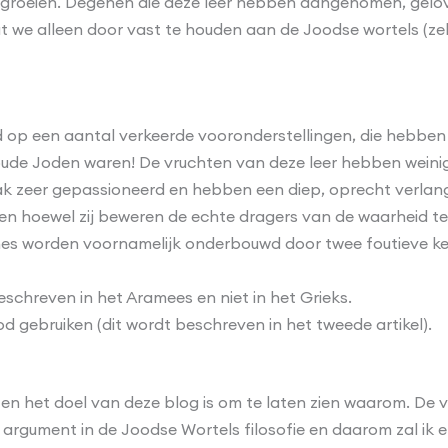
 te groeien. Degenen die deze leer hebben aangenomen, gelo
 we alleen door vast te houden aan de Joodse wortels (z
 op een aantal verkeerde vooronderstellingen, die hebben 
e oude Joden waren! De vruchten van deze leer hebben wein
vaak zeer gepassioneerd en hebben een diep, oprecht verlang
 en hoewel zij beweren de echte dragers van de waarheid te z
rines worden voornamelijk onderbouwd door twee foutieve k
schreven in het Aramees en niet in het Grieks.
ebruiken (dit wordt beschreven in het tweede artikel).
t en het doel van deze blog is om te laten zien waarom. De 
 argument in de Joodse Wortels filosofie en daarom zal ik er