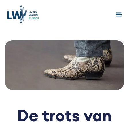
Ga
naar
de
inhoud
De trots van