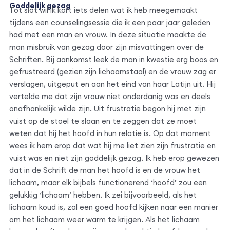
Goddelijk gezag
Tot slot wil ik kort iets delen wat ik heb meegemaakt
tijdens een counselingsessie die ik een paar jaar geleden
had met een man en vrouw. In deze situatie maakte de
man misbruik van gezag door zijn misvattingen over de
Schriften. Bij aankomst leek de man in kwestie erg boos en
gefrustreerd (gezien zijn lichaamstaal) en de vrouw zag er
verslagen, uitgeput en aan het eind van haar Latijn uit. Hij
vertelde me dat zijn vrouw niet onderdanig was en deels
onafhankelijk wilde zijn. Uit frustratie begon hij met zijn
vuist op de stoel te slaan en te zeggen dat ze moet
weten dat hij het hoofd in hun relatie is. Op dat moment
wees ik hem erop dat wat hij me liet zien zijn frustratie en
vuist was en niet zijn goddelijk gezag. Ik heb erop gewezen
dat in de Schrift de man het hoofd is en de vrouw het
lichaam, maar elk bijbels functionerend ‘hoofd’ zou een
gelukkig ‘lichaam’ hebben. Ik zei bijvoorbeeld, als het
lichaam koud is, zal een goed hoofd kijken naar een manier
om het lichaam weer warm te krijgen. Als het lichaam