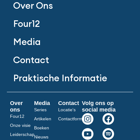
Over Ons
Four12
Media
Contact
Praktische Informatie
Over
Media
Contact
Volg ons op
ons
social media
Series
Locatie's
I
Y
F
S
Four12
Artikelen
Contactformulier
n
o
a
p
Onze visie
Boeken
s
u
c
o
Leiderschap
Nieuws