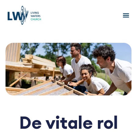
Ga
naar
de
inhoud
De vitale rol