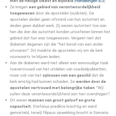
met de Heilige Geest en wijsheid
(
Handelingen 6:3
)
Ze kregen
een gebied van verantwoordelijkheid
toegewezen
door de apostelen (oudsten). De
apostelen deden geen afstand van hun autoriteit en
deden geen dubbel werk. Zij wezen autoriteit toe aan
hen die dan die autoriteit konden uitoefenen binnen het
gebied dat hun was toegewezen. Vergeet niet dat
diakenen degenen zijn die ‘’het bevel van een ander
uitvoeren’’. Dit maakte de apostelen vrij om de kerk
voorwaarts te blijven leiden.
Aan de diakenen werd niet alleen een eenvoudige taak
toevertrouwd van het uitdelen van voedselpakketten,
maar ook van het
oplossen van een geschil
dat de
kerk ernstig had kunnen schaden. Ze
werden door de
apostelen vertrouwd met belangrijke taken
‘’Wij
zullen deze verantwoordelijkheid aan hen overdragen’’.
Dit waren
mannen van groot geloof en grote
capaciteit
. Stefanus predikte krachtig en werd
gemarteld, terwijl Filippus opwekking bracht in Samaria