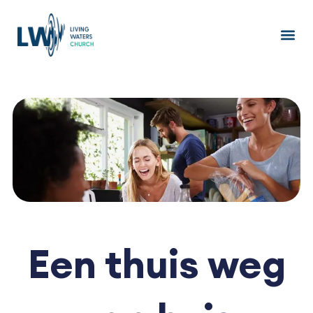
Ga
naar
de
inhoud
Een thuis weg