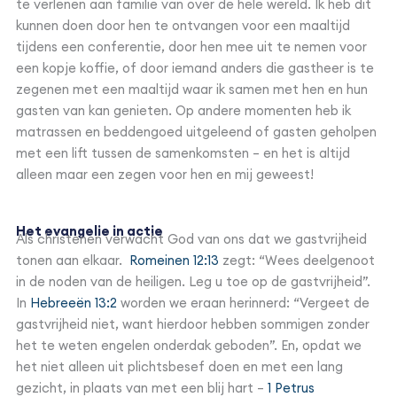
te verlenen aan familie van over de hele wereld. Ik heb dit
kunnen doen door hen te ontvangen voor een maaltijd
tijdens een conferentie, door hen mee uit te nemen voor
een kopje koffie, of door iemand anders die gastheer is te
zegenen met een maaltijd waar ik samen met hen en hun
gasten van kan genieten. Op andere momenten heb ik
matrassen en beddengoed uitgeleend of gasten geholpen
met een lift tussen de samenkomsten – en het is altijd
alleen maar een zegen voor hen en mij geweest!
Het evangelie in actie
Als christenen verwacht God van ons dat we gastvrijheid
tonen aan elkaar.
Romeinen 12:13
zegt: “Wees deelgenoot
in de noden van de heiligen. Leg u toe op de gastvrijheid”.
In
Hebreeën 13:2
worden we eraan herinnerd: “Vergeet de
gastvrijheid niet, want hierdoor hebben sommigen zonder
het te weten engelen onderdak geboden”. En, opdat we
het niet alleen uit plichtsbesef doen en met een lang
gezicht, in plaats van met een blij hart –
1 Petrus