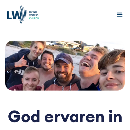
Ga
naar
de
inhoud
God ervaren in