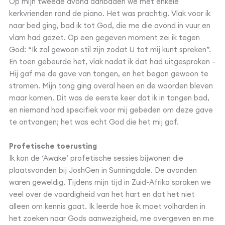
Op mijn tweede avond aanbaden we met enkele
kerkvrienden rond de piano. Het was prachtig. Vlak voor ik
naar bed ging, bad ik tot God, die me die avond in vuur en
vlam had gezet. Op een gegeven moment zei ik tegen
God: “Ik zal gewoon stil zijn zodat U tot mij kunt spreken”.
En toen gebeurde het, vlak nadat ik dat had uitgesproken –
Hij gaf me de gave van tongen, en het begon gewoon te
stromen. Mijn tong ging overal heen en de woorden bleven
maar komen. Dit was de eerste keer dat ik in tongen bad,
en niemand had specifiek voor mij gebeden om deze gave
te ontvangen; het was echt God die het mij gaf.
Profetische toerusting
Ik kon de ‘Awake’ profetische sessies bijwonen die
plaatsvonden bij JoshGen in Sunningdale. De avonden
waren geweldig. Tijdens mijn tijd in Zuid-Afrika spraken we
veel over de vaardigheid van het hart en dat het niet
alleen om kennis gaat. Ik leerde hoe ik moet volharden in
het zoeken naar Gods aanwezigheid, me overgeven en me