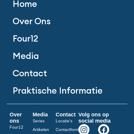
Home
Over Ons
Four12
Media
Contact
Praktische Informatie
Over
Media
Contact
Volg ons op
ons
social media
Series
Locatie's
I
Y
F
S
Four12
Artikelen
Contactformulier