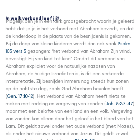
In welk verbond leef jij?
Mogelijk ben je in een kerk grootgebracht waarin je geleerd
hebt dat je je in het verbond met Abraham bevindt, en dat
de kinderdoop in de plaats van de besnijdenis is gekomen.
Bij de doop van kleine kinderen wordt dan ook vaak
Psalm
105 vers 5
gezongen: ‘het verbond van Abraham Zijn vrind,
bevestigt Hij van kind tot kind’. Omdat dit verbond van
Abraham expliciet voor de natuurlijke nazaten van
Abraham, de huidige Israëlieten is, is dit een verkeerde
interpretatie. Zij besnijden immers nog steeds hun zonen
op de achtste dag, zoals God Abraham bevolen heeft
(
Gen. 17:10-12
). Het verbond van Abraham heeft niets te
maken met redding en vergeving van zonden (
Joh. 8:37-47
)
maar met een belofte van een land en een volk. Vergeving
van zonden kan alleen door het geloof in het bloed van het
Lam. Dit geldt zowel onder het oude verbond (met Mozes),
als onder het nieuwe verbond van Jezus. Dit geldt zowel