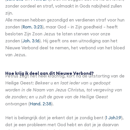
zonder oordeel en straf, volmaakt in Gods nabijheid zullen
zijn.
Alle mensen hebben gezondigd en verdienen straf voor hun
zonden (
Rom. 3:23
), maar God – in Zijn goedheid – heeft
besloten Zijn Zoon Jezus te laten sterven voor onze
zonden (
Joh. 3:16
). Hij geeft ons een uitnodiging aan het
Nieuwe Verbond deel te nemen, het verbond van het bloed
van Jezus.
Hoe krijg ik deel aan dit Nieuwe Verbond?
Petrus zegt het heel krachtig, kort na de uitstorting van de
Heilige Geest:
Bekeer u en laat ieder van u gedoopt
worden in de Naam van Jezus Christus, tot vergeving van
de zonden; en u zult de gave van de Heilige Geest
ontvangen
(
Hand. 2:38
).
Het is belangrijk dat je erkent dat je zondig bent (
1 Joh.1:9
),
dat je een probleem met God hebt en dat je je daarvan