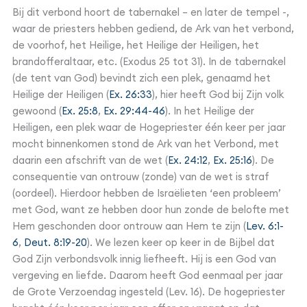
Bij dit verbond hoort de tabernakel – en later de tempel -,
waar de priesters hebben gediend, de Ark van het verbond,
de voorhof, het Heilige, het Heilige der Heiligen, het
brandofferaltaar, etc. (Exodus 25 tot 31). In de tabernakel
(de tent van God) bevindt zich een plek, genaamd het
Heilige der Heiligen (
Ex. 26:33
), hier heeft God bij Zijn volk
gewoond (
Ex. 25:8
,
Ex. 29:44-46
). In het Heilige der
Heiligen, een plek waar de Hogepriester één keer per jaar
mocht binnenkomen stond de Ark van het Verbond, met
daarin een afschrift van de wet (
Ex. 24:12
,
Ex. 25:16
). De
consequentie van ontrouw (zonde) van de wet is straf
(oordeel). Hierdoor hebben de Israëlieten ‘een probleem’
met God, want ze hebben door hun zonde de belofte met
Hem geschonden door ontrouw aan Hem te zijn (
Lev. 6:1-
6
,
Deut. 8:19-20
). We lezen keer op keer in de Bijbel dat
God Zijn verbondsvolk innig liefheeft. Hij is een God van
vergeving en liefde. Daarom heeft God eenmaal per jaar
de Grote Verzoendag ingesteld (Lev. 16). De hogepriester