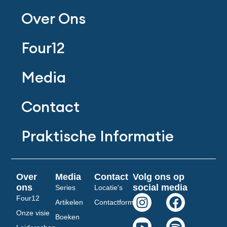
Over Ons
Four12
Media
Contact
Praktische Informatie
Over
Media
Contact
Volg ons op
ons
social media
Series
Locatie's
I
Y
F
S
Four12
Artikelen
Contactformulier
n
o
a
p
Onze visie
Boeken
s
u
c
o