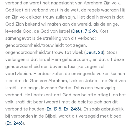
verbond en wordt het nageslacht van Abraham Zijn volk.
God legt dit verbond vast in de wet, de regels waaraan Hij
en Zijn volk elkaar trouw zullen zijn. Het doel hiervan is dat
God Zich bekend wil maken aan de wereld, als de enige,
levende God, de God van Israël (
Deut. 7:6-9
). Kort
samengevat is de strekking van dit verbond:
gehoorzaamheid/trouw leidt tot zegen,
ongehoorzaamheid/ontrouw tot vloek (
Deut. 28
). Gods
verlangen is dat Israël Hem gehoorzaamt, en dat uit deze
gehoorzaamheid een bovennatuurlijke zegen zal
voortvloeien. Hierdoor zullen de omringende volken kunnen
zien dat de God van Abraham, Izak en Jakob – de God van
Israël – de enige, levende God is. Dit is een tweezijdig
verbond. Het betekent dat God een belofte aflegt, en het
volk Israël dit beantwoordt met de belofte zich aan dit
verbond te houden (
Ex. 19:8
,
Ex. 24:3
). En zoals gebruikelijk
bij verbonden in de Bijbel, wordt dit verzegeld met bloed
(
Ex. 24:8
).