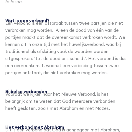
te lezen.
Wat is een verbond?
Een verbond is een afspraak tussen twee partijen die niet
verbroken mag worden. Alleen de dood van één van de
partijen maakt dat de overeenkomst verbroken wordt. We
kennen dit in onze tijd met het huwelijksverbond, waarbij
traditioneel als afsluiting vaak de woorden worden
uitgesproken: ‘tot de dood ons scheidt’. Het verbond is dus
een overeenkomst, waaruit een verbinding tussen twee
partijen ontstaat, die níet verbroken mag worden.
Bijbelse verbonden
Voordat we kijken naar het Nieuwe Verbond, is het
belangrijk om te weten dat God meerdere verbonden
heeft gesloten, zoals met Abraham en met Mozes.
Het verbond met Abraham
Dit is een verbond dat God is aangegaan met Abraham,