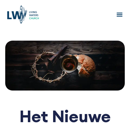
Ga
naar
de
inhoud
Het Nieuwe