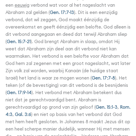
een
eeuwig
verbond wat voor al het nageslacht van
Abraham zal gelden (
Gen. 17:7-13
). Dit is een eenzijdig
verbond, dat wil zeggen, God maakt éénzijdig de
overeenkomst en geeft éénzijdig een belofte. God alleen is
dit verbond aangegaan en deed dat terwijl Abraham sliep
(
Gen. 15:7-21
). God brengt Abraham in slaap, omdat Hij
weet dat Abraham zijn deel aan dit verbond niet kan
waarmaken. Het verbond is een belofte voor Abraham dat
God hem zal zegenen met een groot nageslacht, wat later
Zijn volk zal worden, waarbij Kanaän (de huidige staat
Israël) het land is waar ze mogen wonen (
Gen. 17:7-8
). Het
teken (of de bevestiging) van dit verbond is de besnijdenis
(
Gen. 17:9-14
). Het verbond met Abraham betekent dus
niet dat je gerechtvaardigd bent. Abraham is
gerechtvaardigd op grond van zijn geloof (
Gen. 15:1-3
,
Rom.
4:3
,
Gal. 3:6
) en niet op basis van het verbond dat God
met hem heeft gesloten. In Johannes 8 maakt Jezus dit op
een heel scherpe manier duidelijk, wanneer Hij met mensen