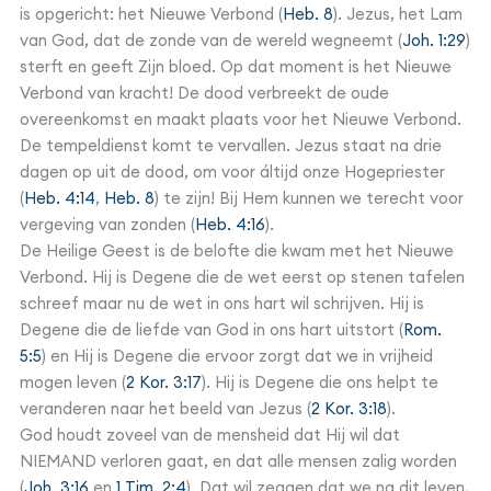
is opgericht: het Nieuwe Verbond (
Heb. 8
). Jezus, het Lam
van God, dat de zonde van de wereld wegneemt (
Joh. 1:29
)
sterft en geeft Zijn bloed. Op dat moment is het Nieuwe
Verbond van kracht! De dood verbreekt de oude
overeenkomst en maakt plaats voor het Nieuwe Verbond.
De tempeldienst komt te vervallen. Jezus staat na drie
dagen op uit de dood, om voor áltijd onze Hogepriester
(
Heb. 4:14
,
Heb. 8
) te zijn! Bij Hem kunnen we terecht voor
vergeving van zonden (
Heb. 4:16
).
De Heilige Geest is de belofte die kwam met het Nieuwe
Verbond. Hij is Degene die de wet eerst op stenen tafelen
schreef maar nu de wet in ons hart wil schrijven. Hij is
Degene die de liefde van God in ons hart uitstort (
Rom.
5:5
) en Hij is Degene die ervoor zorgt dat we in vrijheid
mogen leven (
2 Kor. 3:17
). Hij is Degene die ons helpt te
veranderen naar het beeld van Jezus (
2 Kor. 3:18
).
God houdt zoveel van de mensheid dat Hij wil dat
NIEMAND verloren gaat, en dat alle mensen zalig worden
(
Joh. 3:16
en
1 Tim. 2:4
). Dat wil zeggen dat we na dit leven,