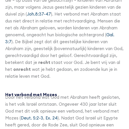
die – op basis van de geslachtslijn – kinderen van Abraham
zijn, maar volgens Jezus geestelijk gezien kinderen van de
duivel zijn (
Joh.8:37-47
). Het verbond met Abraham staat
dus niet direct in relatie met rechtvaardiging. Mensen die
net als Abraham geloven, worden kinderen van Abraham
genoemd, ongeacht hun biologische achtergrond (
Gal.
3:7
). De Bijbel zegt dat dit geestelijke kinderen van
Abraham zijn, geestelijk (bovennatuurlijk) kinderen van God,
gerechtvaardigd door het geloof. Gerechtvaardigd zijn,
betekent dat je
recht
staat voor God. Je bent vrij van al
het
onrecht
wat je hebt gedaan, en zodoende kun je in
relatie leven met God.
Het verbond met Mozes
Door het verbond wat God met Abraham heeft gesloten,
is het volk Israël ontstaan. Ongeveer 430 jaar later sluit
God met dit volk opnieuw een verbond, het verbond met
Mozes (
Deut. 5:2-3
,
Ex. 24
). Nadat God Israël uit Egypte
heeft gered, door de Rode Zee, sluit God opnieuw een