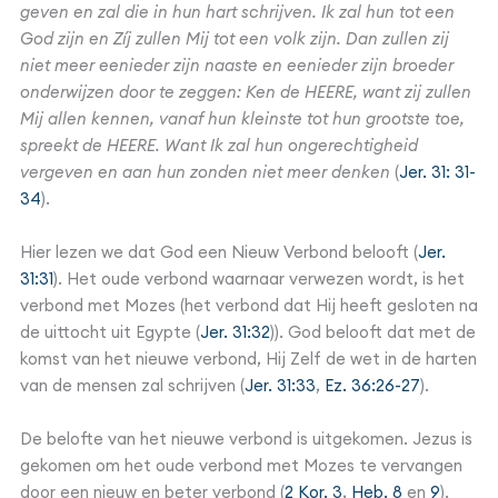
geven en zal die in hun hart schrijven. Ik zal hun tot een
God zijn en Zíj zullen Mij tot een volk zijn. Dan zullen zij
niet meer eenieder zijn naaste en eenieder zijn broeder
onderwijzen door te zeggen: Ken de HEERE, want zij zullen
Mij allen kennen, vanaf hun kleinste tot hun grootste toe,
spreekt de HEERE. Want Ik zal hun ongerechtigheid
vergeven en aan hun zonden niet meer denken
(
Jer. 31: 31-
34
).
Hier lezen we dat God een Nieuw Verbond belooft (
Jer.
31:31
). Het oude verbond waarnaar verwezen wordt, is het
verbond met Mozes (het verbond dat Hij heeft gesloten na
de uittocht uit Egypte (
Jer. 31:32
)). God belooft dat met de
komst van het nieuwe verbond, Hij Zelf de wet in de harten
van de mensen zal schrijven (
Jer. 31:33
,
Ez. 36:26-27
).
De belofte van het nieuwe verbond is uitgekomen. Jezus is
gekomen om het oude verbond met Mozes te vervangen
door een nieuw en beter verbond (
2 Kor. 3
,
Heb. 8
en
9
).