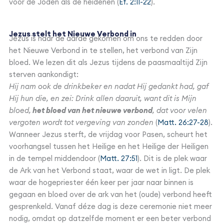
voor de Joden als de heidenen (
Ef. 2:11-22
).
Jezus stelt het Nieuwe Verbond in
Jezus is naar de aarde gekomen om ons te redden door
het Nieuwe Verbond in te stellen, het verbond van Zijn
bloed. We lezen dit als Jezus tijdens de paasmaaltijd Zijn
sterven aankondigt:
Hij nam ook de drinkbeker en nadat Hij gedankt had, gaf
Hij hun die, en zei: Drink allen daaruit, want dit is Mijn
bloed,
het bloed van het nieuwe verbond
, dat voor velen
vergoten wordt tot vergeving van zonden
(
Matt. 26:27-28
).
Wanneer Jezus sterft, de vrijdag voor Pasen, scheurt het
voorhangsel tussen het Heilige en het Heilige der Heiligen
in de tempel middendoor (
Matt. 27:51
). Dit is de plek waar
de Ark van het Verbond staat, waar de wet in ligt. De plek
waar de hogepriester één keer per jaar naar binnen is
gegaan en bloed over de ark van het (oude) verbond heeft
gesprenkeld. Vanaf déze dag is deze ceremonie niet meer
nodig, omdat op datzelfde moment er een beter verbond