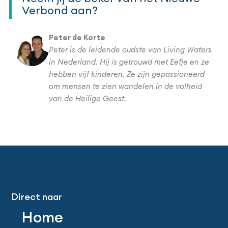
Verbond aan?
Peter de Korte
Peter is de leidende oudste van Living Waters
in Nederland. Hij is getrouwd met Eefje en ze
hebben vijf kinderen. Ze zijn gepassioneerd
om mensen te zien wandelen in de volheid
van de Heilige Geest.
Direct naar
Home