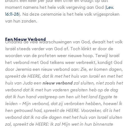
bracht één keer per jaar een offer en vraagt op dat
moment namens het hele volk vergeving aan God (
Lev.
16:11-28
). Na deze ceremonie is het hele volk vrijgesproken
van hun zonden.
Een Nieuw Verbond
Ondanks de vele waarschuwingen van God, dwaalt het volk
Israël steeds verder van God af. Toch klinkt er door de
woorden van de profeten weer nieuwe hoop. Terwijl Israël
het verbond met God telkens weer verbreekt, kondigt God
door Jeremia een nieuw verbond aan:
Zie, er komen dagen,
spreekt de HEERE, dat Ik met het huis van Israël en met het
huis van Juda een
nieuw verbond
zal sluiten, niet zoals het
verbond dat Ik met hun vaderen gesloten heb op de dag
dat Ik hun hand vastgreep om hen uit het land Egypte te
leiden – Mijn verbond, dat zij verbroken hebben, hoewel Ík
hen getrouwd had, spreekt de HEERE. Voorzeker, dit is het
verbond dat Ik na die dagen met het huis van Israël sluiten
zal, spreekt de HEERE: Ik zal Mijn wet in hun binnenste