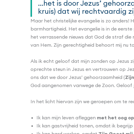
…het is door Jezus’ gehoorza
kruis) dat wij rechtvaardig 
Maar het christelijke evangelie is zo anders
barmhartigheid. Het evangelie is in de eerste
het verrassende nieuws dat God de straf die 
van Hem. Zijn gerechtigheid behoort mij nu to
Als ik echt geloof dat mijn zonden op Jezus 
oprechte steun in Jezus en vertrouwen op Jez
ons dat we door Jezus’ gehoorzaamheid (
Zij
God aangenomen vanwege de Zoon. Geloof je
In het licht hiervan zijn we geroepen om te 
Ik kan mijn leven afleggen
met het oog o
Ik kan gastvrijheid tonen, omdat ik begrij
Ik kan hard werken, omdat
Zijn Geest mij