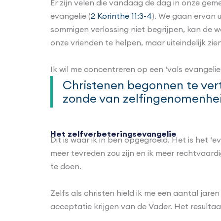
Er zijn velen die vandaag de dag in onze ge
evangelie (
2 Korinthe 11:3-4
). We gaan ervan 
sommigen verlossing niet begrijpen, kan de wa
onze vrienden te helpen, maar uiteindelijk z
Ik wil me concentreren op een ‘vals evangelie’
Christenen begonnen te vert
zonde van zelfingenomenhei
Het zelfverbeteringsevangelie
Dit is waar ik in ben opgegroeid. Het is het 
meer tevreden zou zijn en ik meer rechtvaardi
te doen.
Zelfs als christen hield ik me een aantal jare
acceptatie krijgen van de Vader. Het resulta