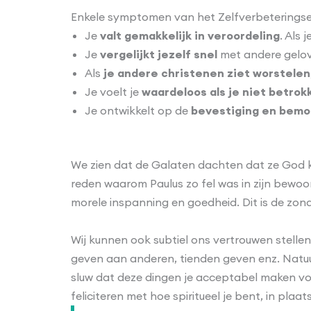
Enkele symptomen van het Zelfverbeteringse
Je
valt gemakkelijk in veroordeling
. Als 
Je
vergelijkt jezelf snel
met andere gelovi
Als
je andere christenen ziet worstelen
Je voelt je
waardeloos als je niet betrok
Je ontwikkelt op de
bevestiging en bemo
We zien dat de Galaten dachten dat ze God ko
reden waarom Paulus zo fel was in zijn bewo
morele inspanning en goedheid. Dit is de zond
Wij kunnen ook subtiel ons vertrouwen stellen
geven aan anderen, tienden geven enz. Natuur
sluw dat deze dingen je acceptabel maken voo
feliciteren met hoe spiritueel je bent, in pla