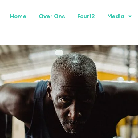
Home
Over Ons
Four12
Media