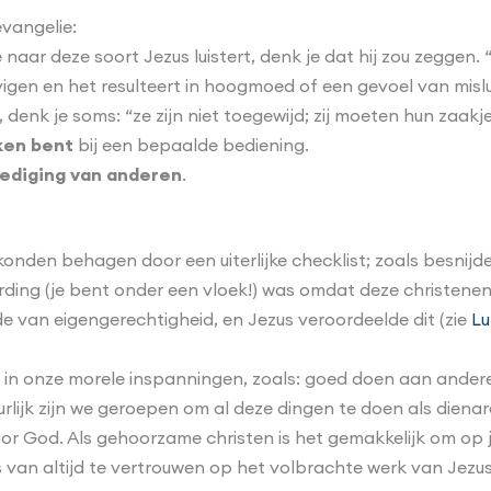
vangelie:
je naar deze soort Jezus luistert, denk je dat hij zou zeggen. 
gen en het resulteert in hoogmoed of een gevoel van misl
, denk je soms: “ze zijn niet toegewijd; zij moeten hun zaakje
ken bent
bij een bepaalde bediening.
ediging van anderen
.
nden behagen door een uiterlijke checklist; zoals besnijd
ording (je bent onder een vloek!) was omdat deze christen
e van eigengerechtigheid, en Jezus veroordeelde dit (zie
Lu
 in onze morele inspanningen, zoals: goed doen aan anderen
lijk zijn we geroepen om al deze dingen te doen als dienar
r God. Als gehoorzame christen is het gemakkelijk om op je
ats van altijd te vertrouwen op het volbrachte werk van Jezus