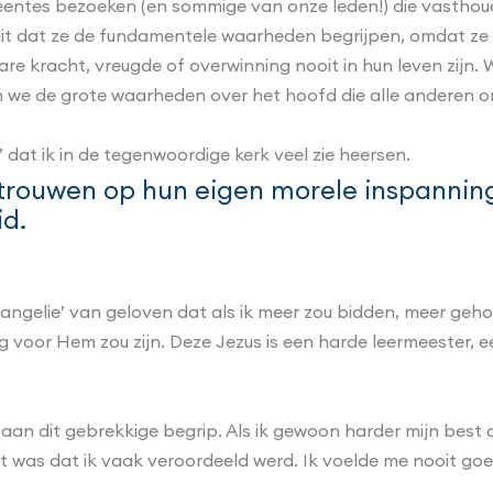
meentes bezoeken (en sommige van onze leden!) die vastho
uit dat ze de fundamentele waarheden begrijpen, omdat ze
re kracht, vreugde of overwinning nooit in hun leven zijn. 
ien we de grote waarheden over het hoofd die alle anderen 
 dat ik in de tegenwoordige kerk veel zie heersen.
rouwen op hun eigen morele inspanning
d.
‘evangelie’ van geloven dat als ik meer zou bidden, meer g
g voor Hem zou zijn. Deze Jezus is een harde leermeester, e
n aan dit gebrekkige begrip. Als ik gewoon harder mijn best 
at was dat ik vaak veroordeeld werd. Ik voelde me nooit g