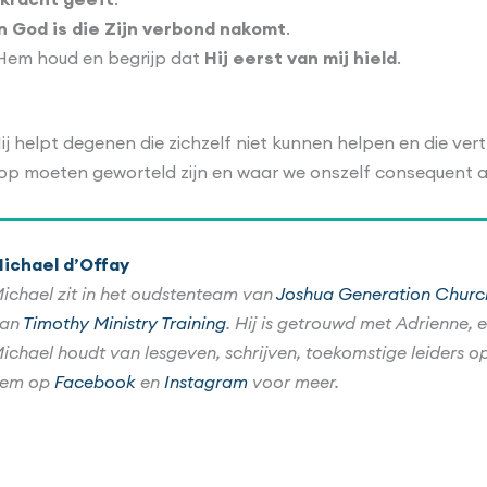
n God is die Zijn verbond nakomt
.
Hem houd en begrijp dat
Hij eerst van mij hield
.
Hij helpt degenen die zichzelf niet kunnen helpen en die v
op moeten geworteld zijn en waar we onszelf consequent a
ichael d’Offay
ichael zit in het oudstenteam van
Joshua Generation Churc
van
Timothy Ministry Training
. Hij is getrouwd met Adrienne, 
ichael houdt van lesgeven, schrijven, toekomstige leiders op
hem op
Facebook
en
Instagram
voor meer.