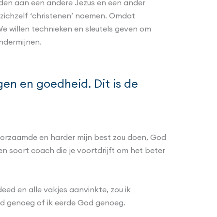
uden aan een andere Jezus en een ander
 zichzelf ‘christenen’ noemen. Omdat
We willen technieken en sleutels geven om
ondermijnen.
en en goedheid. Dit is de
ehoorzaamde en harder mijn best zou doen, God
en soort coach die je voortdrijft om het beter
deed en alle vakjes aanvinkte, zou ik
oed genoeg of ik eerde God genoeg.