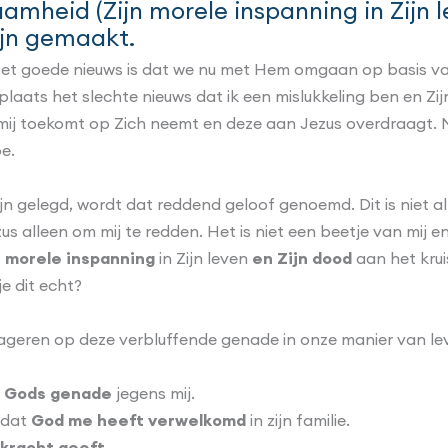
amheid (Zijn morele inspanning in Zijn 
zijn gemaakt.
! Het goede nieuws is dat we nu met Hem omgaan op basis v
 plaats het slechte nieuws dat ik een mislukkeling ben en Zi
mij toekomt op Zich neemt en deze aan Jezus overdraagt. Mi
e.
zijn gelegd, wordt dat reddend geloof genoemd. Dit is niet
us alleen om mij te redden. Het is niet een beetje van mij 
n morele inspanning
in Zijn leven
en
Zijn dood
aan het krui
 dit echt?
reageren op deze verbluffende genade in onze manier van le
p Gods genade
jegens mij.
p dat
God me heeft verwelkomd
in zijn familie.
 kracht geeft
.