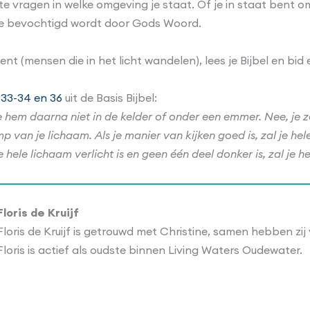
 te vragen in welke omgeving je staat. Of je in staat bent om 
ende bevochtigd wordt door Gods Woord.
nt (mensen die in het licht wandelen), lees je Bijbel en bid 
:33-34 en 36
uit de Basis Bijbel:
t je hem daarna niet in de kelder of onder een emmer. Nee, j
p van je lichaam. Als je manier van kijken goed is, zal je hel
 je hele lichaam verlicht is en geen één deel donker is, zal je 
Floris de Kruijf
Floris de Kruijf is getrouwd met Christine, samen hebben zij 
Floris is actief als oudste binnen Living Waters Oudewater.