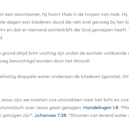
 in een woonkamer, hij hoort thuis in de tropen van Azië. Hij
kele dagen wat bladeren dood die niet snel genoeg bij het l
licht en dat er niemand achterblijft die God geroepen heeft. 
d.
grond altijd licht vochtig zijn zodat de wortels voldoende
noeg bevochtigd worden door het Woord!
gelmatig druppels water onderaan de bladeren (gutatie). Di
Jezus zijn; we moeten ons uitstrekken naar het licht en o
utomatisch over Jezus gaan getuigen.
Handelingen 1:8
:
“Ma
n getuigen zijn”
.
Johannes 7:38
:
“Stromen van levend water zu