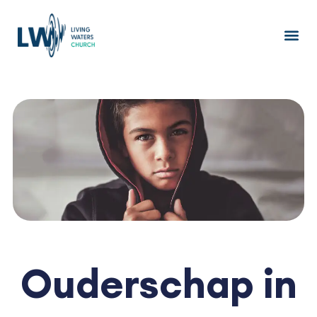
Ga
naar
de
inhoud
Ouderschap in