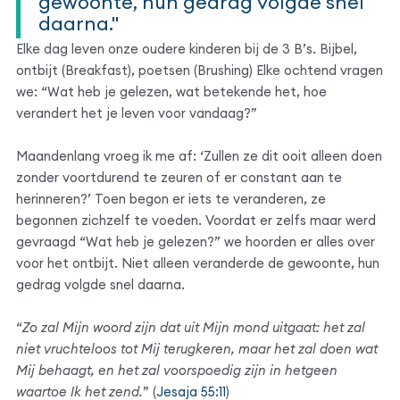
gewoonte, hun gedrag volgde snel
daarna."
Elke dag leven onze oudere kinderen bij de 3 B’s. Bijbel,
ontbijt (Breakfast), poetsen (Brushing) Elke ochtend vragen
we: “Wat heb je gelezen, wat betekende het, hoe
verandert het je leven voor vandaag?”
Maandenlang vroeg ik me af: ‘Zullen ze dit ooit alleen doen
zonder voortdurend te zeuren of er constant aan te
herinneren?’ Toen begon er iets te veranderen, ze
begonnen zichzelf te voeden. Voordat er zelfs maar werd
gevraagd “Wat heb je gelezen?” we hoorden er alles over
voor het ontbijt. Niet alleen veranderde de gewoonte, hun
gedrag volgde snel daarna.
“
Zo zal Mijn woord zijn dat uit Mijn mond uitgaat: het zal
niet vruchteloos tot Mij terugkeren, maar het zal doen wat
Mij behaagt, en het zal voorspoedig zijn in hetgeen
waartoe Ik het zend.
” (
Jesaja 55:11
)