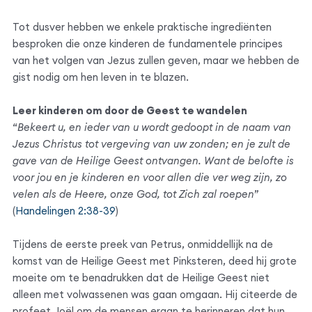
Tot dusver hebben we enkele praktische ingrediënten
besproken die onze kinderen de fundamentele principes
van het volgen van Jezus zullen geven, maar we hebben de
gist nodig om hen leven in te blazen.
Leer kinderen om door de Geest te wandelen
“
Bekeert u, en ieder van u wordt gedoopt in de naam van
Jezus Christus tot vergeving van uw zonden; en je zult de
gave van de Heilige Geest ontvangen. Want de belofte is
voor jou en je kinderen en voor allen die ver weg zijn, zo
velen als de Heere, onze God, tot Zich zal roepen
”
(
Handelingen 2:38-39
)
Tijdens de eerste preek van Petrus, onmiddellijk na de
komst van de Heilige Geest met Pinksteren, deed hij grote
moeite om te benadrukken dat de Heilige Geest niet
alleen met volwassenen was gaan omgaan. Hij citeerde de
profeet Joël om de mensen eraan te herinneren dat hun