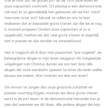
Stel je voor dat de glazen pot op de foto jouw leven en
jouw capaciteit voorstelt. Dit plaatje is een demonstratie
van wat er zo gemakkelijk kan gebeuren als we het ‘zand’
toestaan onze ‘pot’ lukraak te vullen en ons te laat
realiseren dat er bepaalde grote stenen zijn die we er nog
in moeten proppen! Omdat onze capaciteit al zo is
opgebruikt, merken we dat veel grote stenen er eigenlijk
niet in passen en dus worden ze verwaarloosd.
Het is tragisch als ik door mijn passiviteit “per ongeluk” de
belangrijkste dingen in mijn leven weggooi! Als toegewijde
volgelingen van Christus durven we ons niet door alle
dingen die onze aandacht opeisen te laten dicteren welke
keuzes we maken. Wat moeten we dan
wel
doen?
Om ervoor te zorgen dat onze grootste schatten en
passies voorrang krijgen, moeten we deze grote stenen
eerst in de pot doen. In de demonstratie hieronder kun je
zien dat wanneer we dit doen, alle andere dingen die mijn