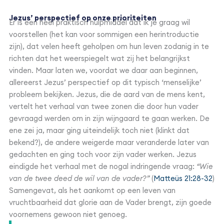
Jezus’ perspectief op onze prioriteiten
Er is een heel praktisch hulpmiddel dat ik je graag wil
voorstellen (het kan voor sommigen een herintroductie
zijn), dat velen heeft geholpen om hun leven zodanig in te
richten dat het weerspiegelt wat zij het belangrijkst
vinden. Maar laten we, voordat we daar aan beginnen,
allereerst Jezus’ perspectief op dit typisch ‘menselijke’
probleem bekijken. Jezus, die de aard van de mens kent,
vertelt het verhaal van twee zonen die door hun vader
gevraagd werden om in zijn wijngaard te gaan werken. De
ene zei ja, maar ging uiteindelijk toch niet (klinkt dat
bekend?), de andere weigerde maar veranderde later van
gedachten en ging toch voor zijn vader werken. Jezus
eindigde het verhaal met de nogal indringende vraag:
“Wie
van de twee deed de wil van de vader?”
(
Matteüs 21:28-32
)
Samengevat, als het aankomt op een leven van
vruchtbaarheid dat glorie aan de Vader brengt, zijn goede
voornemens gewoon niet genoeg.