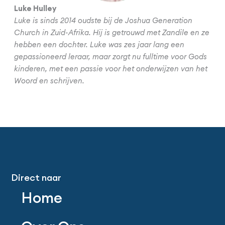
Luke Hulley
Luke is sinds 2014 oudste bij de Joshua Generation
Church in Zuid-Afrika. Hij is getrouwd met Zandile en ze
hebben een dochter. Luke was zes jaar lang een
gepassioneerd leraar, maar zorgt nu fulltime voor Gods
kinderen, met een passie voor het onderwijzen van het
Woord en schrijven.
Direct naar
Home