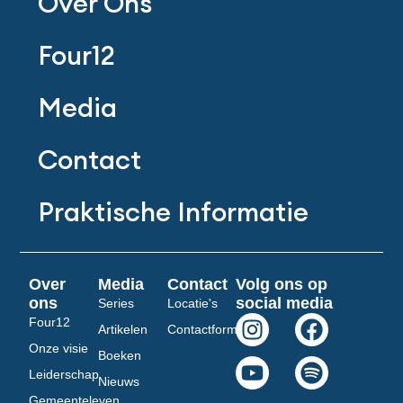
Over Ons
Four12
Media
Contact
Praktische Informatie
Over
Media
Contact
Volg ons op
ons
social media
Series
Locatie's
I
Y
F
S
Four12
Artikelen
Contactformulier
n
o
a
p
Onze visie
Boeken
s
u
c
o
Leiderschap
Nieuws
t
t
e
t
Gemeenteleven