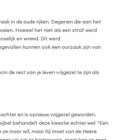
aak in de oude rijken. Degenen die aan het
eien. Hoewel het niet als een straf werd
selijk en wreed. Dit werd
ongevallen kunnen ook een oorzaak zijn van
m de rest van je leven vrijgezel te zijn als
 achter en is opnieuw vrijgezel geworden.
jbel behandelt deze kwestie echter wel: “
Een
ie ze maar wil, maar hij moet van de Heere
uwnaar vrij om te hertrouwen, maar kan en mag