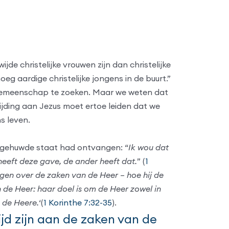
jde christelijke vrouwen zijn dan christelijke
g aardige christelijke jongens in de buurt.”
fsgemeenschap te zoeken. Maar we weten dat
ijding aan Jezus moet ertoe leiden dat we
s leven.
 ongehuwde staat had ontvangen: “
Ik wou dat
 heeft deze gave, de ander heeft dat.
” (
1
gen over de zaken van de Heer – hoe hij de
e Heer: haar doel is om de Heer zowel in
n de Heere.
‘(
1 Korinthe 7:32-35
).
jd zijn aan de zaken van de