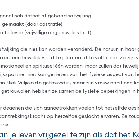
genetisch defect of geboorteafwijking)
n gemaakt
(door castratie)
 te leven (vrijwillige ongehuwde staat)
fwijking die niet kan worden veranderd. De natuur, in haar
zijn om een huwelijk voort te planten of te voltooien. Ze z
emotioneel en spiritueel één worden, maar zullen dat huwel
elijkspartner niet kan genieten van het fysieke aspect van
 Nick Vuljicic die getrouwd is, maar zijn vrouw nooit een 
kig getrouwd en hebben ze samen de fysieke beperkingen in 
 degenen die zich aangetrokken voelen tot hetzelfde geslach
ntrekkingskracht op hetzelfde geslacht ervaren. Ze zoud
ezus.
an je leven vrijgezel te zijn als dat het 