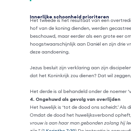
Innerlijke schoonheid prioriteren
Het tweede is het resultaat van een overtred
hof van de koning dienden, werden gecastreer
beschouwd, maar eerder als een grote eer om 
hoogstwaarschijnlijk aan Daniël en zijn drie
deze aandoening.
Jezus besluit zijn verklaring aan zijn discipel
dat het Koninkrijk zou dienen? Dat wil zeggen
Het derde is al behandeld onder de noemer ‘vr
4. Ongehuwd als gevolg van overlijden
Het huwelijk is ‘tot de dood ons scheidt.’ Al
Omdat de dood het huwelijksverbond opheft, i
vrouw is aan haar man gebonden zolang hij leef
zijn.
” (
1 Korinthe 7:39
) De instructie is eenvo