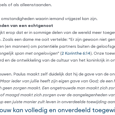
pels of als alleenstaanden.
e omstandigheden waarin iemand vrijgezel kan zijn.
vinden van een echtgenoot
ijkt erop dat er in sommige delen van de wereld meer toegewi
Zoals een dame me ooit vertelde: “Er zijn gewoon niet genoe
uwen (en mannen) om potentiële partners buiten de geloo
ngelijk span met ongelovigen
” (
2 Korinthe 6:14
). Onze toew
d en de ontwikkeling van de cultuur van het koninkrijk in on
trouwen. Paulus maakt zelf duidelijk dat hij de gave van de
 Maar ieder van jullie heeft zijn eigen gave van God; de een
ich geen zorgen maakt. Een ongetrouwde man maakt zich zor
f maagd maakt zich zorgen over de aangelegenheden van d
op een juiste manier zult leven in onverdeelde toewijding aa
ouw kan volledig en onverdeeld toegewi