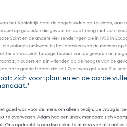
 van het Koninkrijk door de ongehuwden op te leiden, aan t
ordeel op gebieden die gevaar en opoffering met zich meeb
te Saint en de andere vier zendelingen die in 1955 in Ecua
a, die onlangs omkwam bij het bereiken van de mensen op h
chter en was zich terdege bewust van de gevaren en mogeli
acht zijn ouders en zijn vrienden op de hoogte van de geva
an onze goede Herder die zelf Zijn leven gaf voor Zijn sc
: zich voortplanten en de aarde vullen
mandaat."
t goed was voor de mens om alleen te zijn. De vraag is: zeg
ntext te overwegen. Adam had een uniek mandaat: zich voort
 Ons opdracht is om discipelen te maken van alle naties