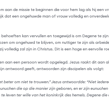
 om aan de missie te beginnen die voor hem lag als hij een
k dat een ongehuwde man of vrouw volledig en onverdeeld
e behoeften kan vervullen en toegewijd is om Degene te zijn 
zen om ongehuwd te blijven, om nuttiger te zijn als arbeide
ij volledig zal zijn in Christus. Dit is een hoge en eervolle ro
en aan een persoon wordt opgelegd. Jezus raakt dit aan als
 zijn antwoord geeft, antwoorden zijn discipelen als volgt:
s het beter om niet te trouwen.” Jezus antwoordde: “Niet ied
eunuchen die op die manier zijn geboren, en er zijn eunuche
n te leven ter wille van het koninkrijk des hemels. Degene di