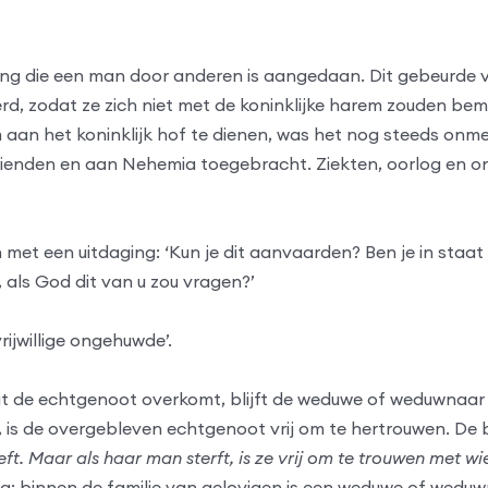
ing die een man door anderen is aangedaan. Dit gebeurde v
d, zodat ze zich niet met de koninklijke harem zouden bemo
aan het koninklijk hof te dienen, was het nog steeds onmen
 vrienden en aan Nehemia toegebracht. Ziekten, oorlog en 
en met een uitdaging: ‘Kun je dit aanvaarden? Ben je in staat o
, als God dit van u zou vragen?’
ijwillige ongehuwde’.
s dit de echtgenoot overkomt, blijft de weduwe of weduwnaar
s de overgebleven echtgenoot vrij om te hertrouwen. De bi
t. Maar als haar man sterft, is ze vrij om te trouwen met w
udig: binnen de familie van gelovigen is een weduwe of wed