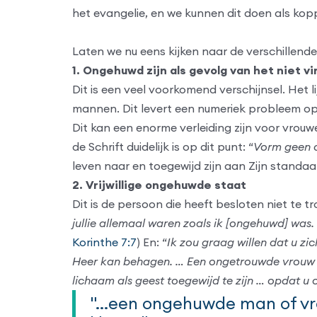
het evangelie, en we kunnen dit doen als kop
Laten we nu eens kijken naar de verschillend
1. Ongehuwd zijn als gevolg van het niet 
Dit is een veel voorkomend verschijnsel. Het l
mannen. Dit levert een numeriek probleem op. 
Dit kan een enorme verleiding zijn voor vro
de Schrift duidelijk is op dit punt: “
Vorm geen o
leven naar en toegewijd zijn aan Zijn standaar
2. Vrijwillige ongehuwde staat
Dit is de persoon die heeft besloten niet te 
jullie allemaal waren zoals ik [ongehuwd] was.
Korinthe 7:7
) En: “
Ik zou graag willen dat u z
Heer kan behagen. … Een ongetrouwde vrouw o
lichaam als geest toegewijd te zijn … opdat u 
"...een ongehuwde man of vr