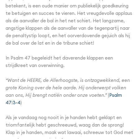
betekent, is een oude manier om publiekelijk goedkeuring
te betuigen en succes te vieren. Het vreugdevolle applaus
als de aanvaller de bal in het net schiet. Het langzame,
angstige klappen als de aanvaller van de tegenpartij naar
de penaltystip loopt, en het oorverdovende gejuich als hij
de bal over de lat en in de tribune schiet!
In Psalm 47 begeleidt het daverende klappen een
strijdkreet van overwinning.
“Want de HEERE, de Allerhoogste, is ontzagwekkend, een
grote Koning over de hele aarde. Hij onderwerpt volken
aan ons, Hij brengt natiën onder onze voeten.”
(
Psalm
47:3-4
)
Als je vandaag nog nooit in je handen hebt geklapt en
triomfantelijk hebt geschreeuwd, waag dan de sprong!
Klap in je handen, maak wat lawaai, schreeuw tot God met