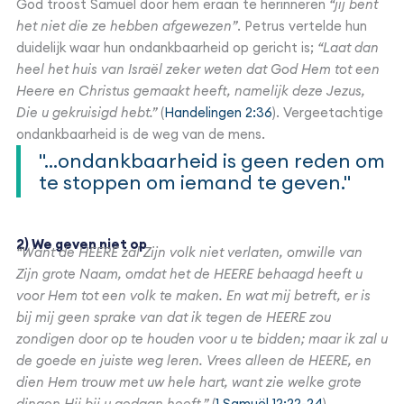
God troost Samuël door hem eraan te herinneren
“jij bent
het niet die ze hebben afgewezen”
. Petrus vertelde hun
duidelijk waar hun ondankbaarheid op gericht is;
“Laat dan
heel het huis van Israël zeker weten dat God Hem tot een
Heere en Christus gemaakt heeft, namelijk deze Jezus,
Die u gekruisigd hebt.”
(
Handelingen 2:36
). Vergeetachtige
ondankbaarheid is de weg van de mens.
"...ondankbaarheid is geen reden om
te stoppen om iemand te geven."
2) We geven niet op
“Want de HEERE zal Zijn volk niet verlaten, omwille van
Zijn grote Naam, omdat het de HEERE behaagd heeft u
voor Hem tot een volk te maken. En wat mij betreft, er is
bij mij geen sprake van dat ik tegen de HEERE zou
zondigen door op te houden voor u te bidden; maar ik zal u
de goede en juiste weg leren. Vrees alleen de HEERE, en
dien Hem trouw met uw hele hart, want zie welke grote
dingen Hij bij u gedaan heeft.”
(
1 Samuël 12:22-24
)