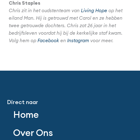
Chris Staples
Chris zit in het oudstenteam van
Living Hope
op het
eiland Man. Hij is getrouwd met Carol en ze hebben
twee getrouwde dochters. Chris zat 26 jaar in het
bedrijfsleven voordat hij bij de kerkelijke staf kwam.
Volg hem op
Facebook
en
Instagram
voor meer.
Direct naar
Home
Over Ons