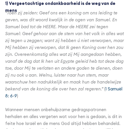
1) Vergeetachtige ondankbaarheid is de weg van de
mens
“Toen zij zeiden: Geef ons een koning om ons leiding te
geven, was dit woord kwalijk in de ogen van Samuel. En
Samuel bad tot de HEERE. Maar de HEERE zei tegen
Samuel: Geef gehoor aan de stem van het volk in alles wat
zij tegen u zeggen; want zij hebben ú niet verworpen, maar
Míj hebben zij verworpen, dat Ik geen Koning over hen zou
zijn. Overeenkomstig alles wat zij Mij aangedaan hebben,
vanaf de dag dat Ik hen uit Egypte geleid heb tot deze dag
toe, door Mij te verlaten en andere goden te dienen, doen
zij nu ook u aan. Welnu, luister naar hun stem, maar
waarschuw hen nadrukkelijk en maak hun de handelwijze
bekend van de koning die over hen zal regeren.”
(
1 Samuël
8: 6-9
)
Wanneer mensen onbehulpzame gedragspatronen
herhalen en alles vergeten wat voor hen is gedaan, is dit in
feite hoe Israël en de mens God altijd hebben behandeld.