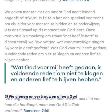
We geven mensen niet op omdat God nooit iemand
opgeeft of afwijst. In feite is het een speciaal voorrecht
om als leider voor mensen te bidden en te onderwijzen,
iets dat Samuel op dit moment van God leert. Onze
motivatie is simpelweg om trouw
“met heel je hart”
te
dienen terwijl we
“overwegen wat voor geweldige dingen
Hij voor je heeft gedaan”
. Wat God voor mij heeft gedaan,
is voldoende reden om niet te klagen en anderen lief te
blijven hebben.
"Wat God voor mij heeft gedaan, is
voldoende reden om niet te klagen
en anderen lief te blijven hebben."
3) We dienen en vertrouwen alleen God
“Zo hangt het dan niet af van hem die wil, ook niet van
hem die hardloopt, maar van God Die Zich
ontfermt.”
(
Romeinen 9:16
)