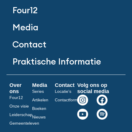
Four12
Media
Contact
Praktische Informatie
Over
Media
Contact
Volg ons op
ons
social media
Series
Locatie's
I
Y
F
S
Four12
Artikelen
Contactformulier
n
o
a
p
Onze visie
Boeken
s
u
c
o
Leiderschap
Nieuws
t
t
e
t
Gemeenteleven
a
u
b
i