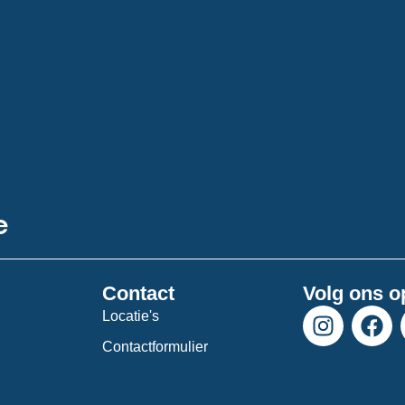
e
Contact
Volg ons o
I
F
Locatie's
n
a
Contactformulier
s
c
t
e