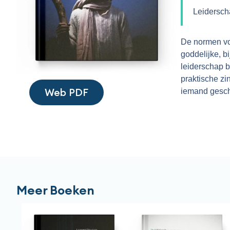
Leidersch
De normen voo
goddelijke, b
leiderschap bi
praktische zi
Web PDF
iemand geschi
Meer Boeken