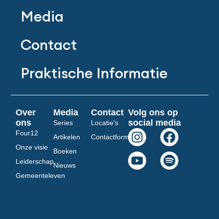
Media
Contact
Praktische Informatie
Over
Media
Contact
Volg ons op
ons
social media
Series
Locatie's
I
Y
F
S
Four12
Artikelen
Contactformulier
n
o
a
p
Onze visie
Boeken
s
u
c
o
Leiderschap
Nieuws
t
t
e
t
Gemeenteleven
a
u
b
i
g
b
o
f
r
e
o
y
a
k