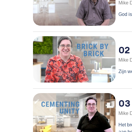
Mike 
God is
02
Mike 
Zijn 
03
Mike 
Het br
aan h