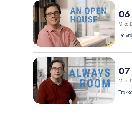
06
Mike 
De vro
07
Mike 
Trekk