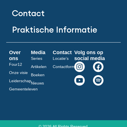
Contact
Praktische Informatie
Over
Media
Contact
Volg ons op
ons
social media
Series
Locatie's
I
Y
F
S
Four12
Artikelen
Contactformulier
n
o
a
p
Onze visie
Boeken
s
u
c
o
Leiderschap
Nieuws
t
t
e
t
Gemeenteleven
a
u
b
i
g
b
o
f
r
e
o
y
a
k
m
© 2026 All Rights Reserved.