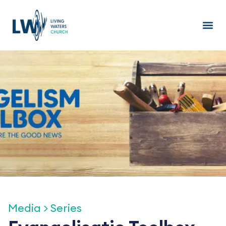
Ga
naar
de
inhoud
Media > Series