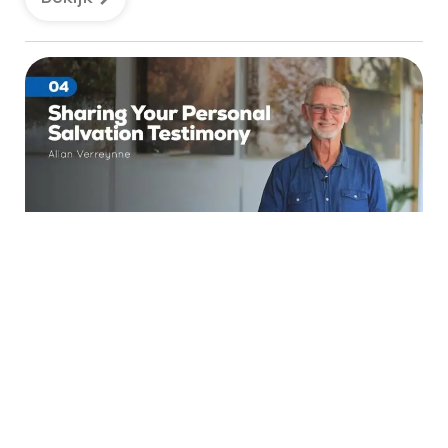
04 Het Delen Van Je
Persoonlijke Getuigenis
Allan Verreynne
Hoe kunnen we ons getuigenis op een boeiende en
indrukwekkende manier delen?