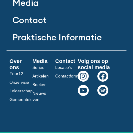
Media
Contact
Praktische Informatie
Over
Media
Contact
Volg ons op
ons
social media
Series
Locatie's
I
Y
F
S
Four12
Artikelen
Contactformulier
n
o
a
p
Onze visie
Boeken
s
u
c
o
Leiderschap
Nieuws
t
t
e
t
Gemeenteleven
a
u
b
i
g
b
o
f
r
e
o
y
a
k