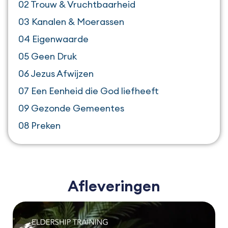
02 Trouw & Vruchtbaarheid
03 Kanalen & Moerassen
04 Eigenwaarde
05 Geen Druk
06 Jezus Afwijzen
07 Een Eenheid die God liefheeft
09 Gezonde Gemeentes
08 Preken
10 Herders Stinken Naar Schapen
11 Zij Die Visie Realiteit Maken
12 Overdragen, Vermenigvuldigen & Afstand
Afleveringen
Doen
13 Zijn dit Alle Zonen die Je Hebt?
14 Oudste in een Apostolisch Huishouden