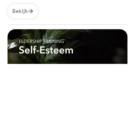
Bekijk
04 Eigenwaarde
Mike Davies
Is onze identiteit als oudsten echt geworteld in
Christus?