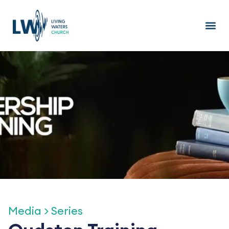
Ga
naar
de
inhoud
Media > Series