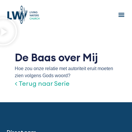
Ga
naar
de
inhoud
De Baas over Mij
Hoe zou onze relatie met autoriteit eruit moeten
zien volgens Gods woord?
< Terug naar Serie