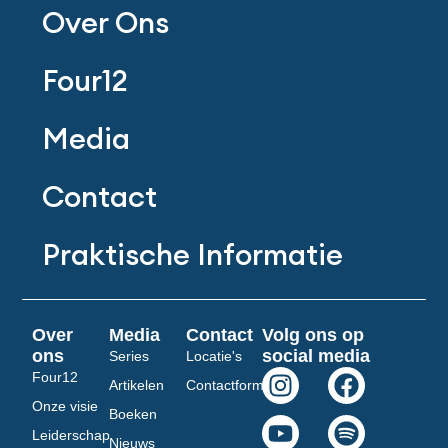
Over Ons
Four12
Media
Contact
Praktische Informatie
Over
Media
Contact
Volg ons op
ons
social media
Series
Locatie's
I
Y
F
S
Four12
Artikelen
Contactformulier
n
o
a
p
Onze visie
Boeken
s
u
c
o
Leiderschap
Nieuws