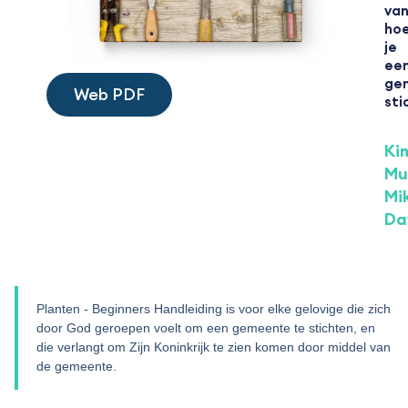
va
ho
je
ee
ge
Web PDF
sti
Ki
Mul
Mi
Da
Planten - Beginners Handleiding is voor elke gelovige die zich
door God geroepen voelt om een gemeente te stichten, en
die verlangt om Zijn Koninkrijk te zien komen door middel van
de gemeente.