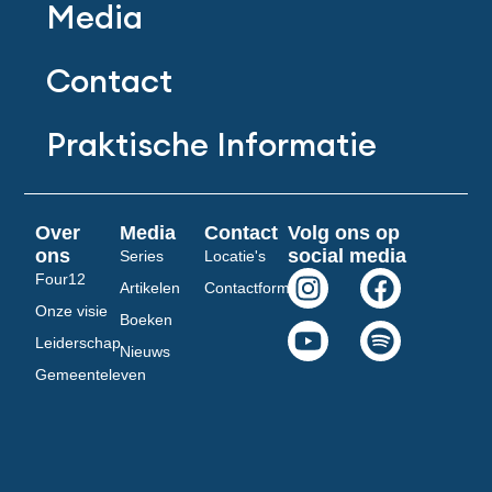
Media
Contact
Praktische Informatie
Over
Media
Contact
Volg ons op
ons
social media
Series
Locatie's
I
Y
F
S
Four12
Artikelen
Contactformulier
n
o
a
p
Onze visie
Boeken
s
u
c
o
Leiderschap
Nieuws
t
t
e
t
Gemeenteleven
a
u
b
i
g
b
o
f
r
e
o
y
a
k