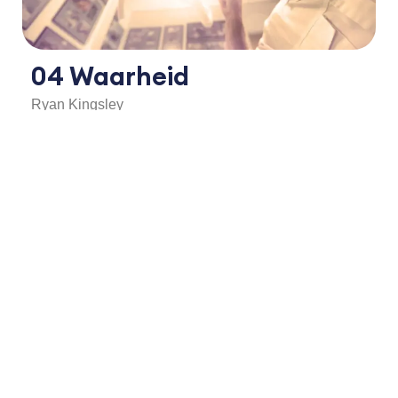
04 Waarheid
Ryan Kingsley
Als we God liefhebben, houden we ook van Zijn
waarheid. Pak zonde aan en breng het aan het licht.
Bekijk