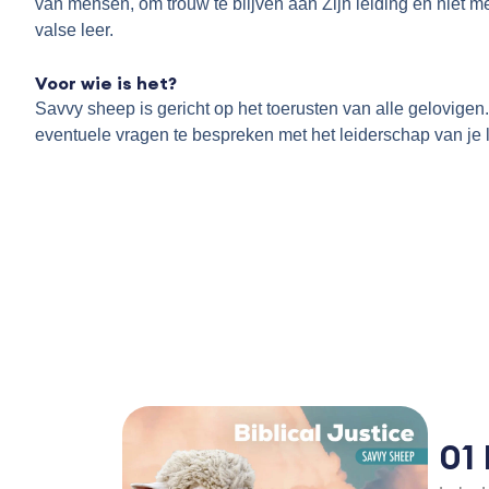
van mensen, om trouw te blijven aan Zijn leiding en niet me
valse leer.
.
Voor wie is het?
Savvy sheep is gericht op het toerusten van alle gelovig
eventuele vragen te bespreken met het leiderschap van je
01