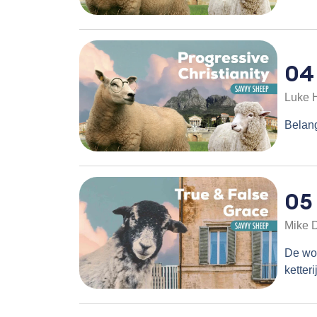
04
Luke 
Belang
05
Mike 
De wor
ketterij